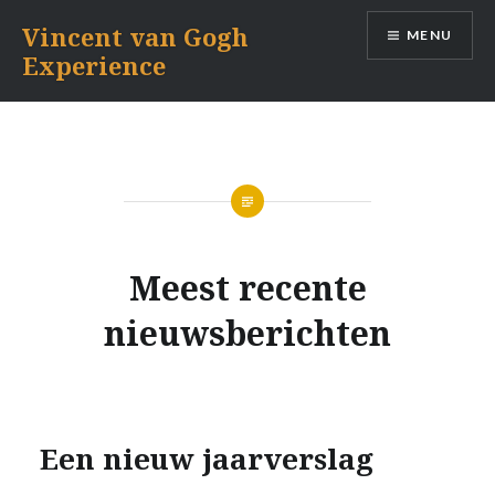
Naar
Vincent van Gogh
MENU
de
Experience
inhoud
springen
Meest recente
nieuwsberichten
Een nieuw jaarverslag